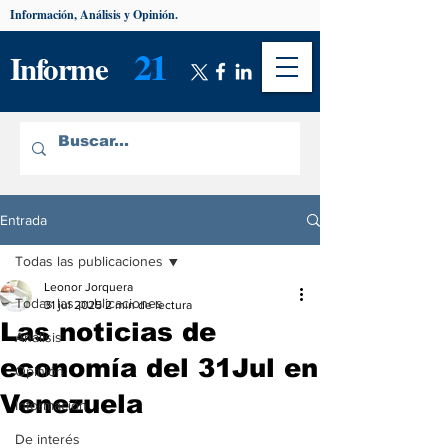
Información, Análisis y Opinión.
21
Informe
Entrada
Todas las publicaciones
Leonor Jorquera
Todas las publicaciones
31 jul 2025
2 min de lectura
Las noticias de
Análisis
economía del 31Jul en
Opinión
Venezuela
Información
De interés