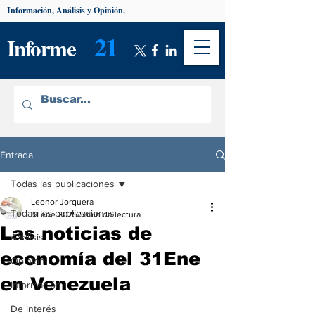
Información, Análisis y Opinión.
21
Informe
Entrada
Todas las publicaciones
Leonor Jorquera
Todas las publicaciones
31 ene 2025
5 min de lectura
Las noticias de
Análisis
economía del 31Ene
Opinión
en Venezuela
Información
De interés