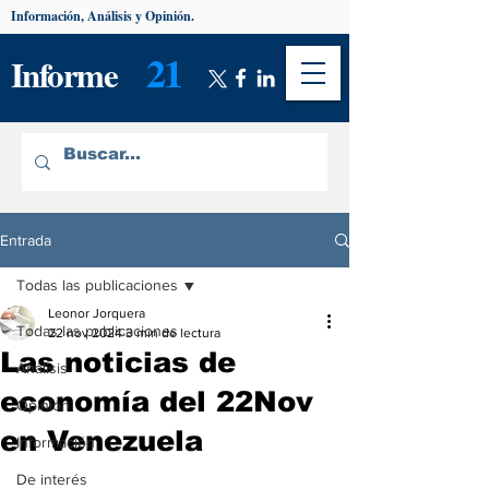
Información, Análisis y Opinión.
21
Informe
Entrada
Todas las publicaciones
Leonor Jorquera
Todas las publicaciones
22 nov 2024
3 min de lectura
Las noticias de
Análisis
economía del 22Nov
Opinión
en Venezuela
Información
De interés