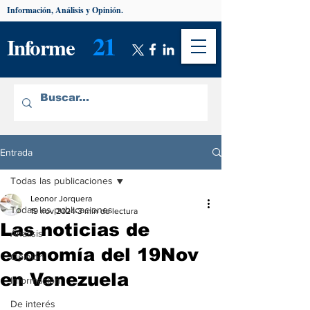
Información, Análisis y Opinión.
21
Informe
Entrada
Todas las publicaciones
Leonor Jorquera
Todas las publicaciones
19 nov 2024
3 min de lectura
Las noticias de
Análisis
economía del 19Nov
Opinión
en Venezuela
Información
De interés