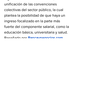
unificación de las convenciones 
colectivas del sector público, la cual 
plantea la posibilidad de que haya un 
ingreso focalizado en la parte más 
fuerte del componente salarial, como la 
educación básica, universitaria y salud. 
Reseñado por 
Bancaynegocios.com
Intervención cambiaria 
subió a US$88 millones 
este 19Feb
El 
Banco Central de Venezuela (BCV)
vendió 88 millones de dólares a la 
banca este lunes 19 de febrero a una 
cotización de 39,13 bolívares por euro
, 
inferior en 0,10% a la de la semana 
anterior y aún menor en 1,93% al precio 