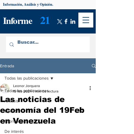
Información, Análisis y Opinión.
21
Informe
Entrada
Todas las publicaciones
Leonor Jorquera
Todas las publicaciones
19 feb 2024
7 min de lectura
Las noticias de
Análisis
economía del 19Feb
Opinión
en Venezuela
Información
De interés