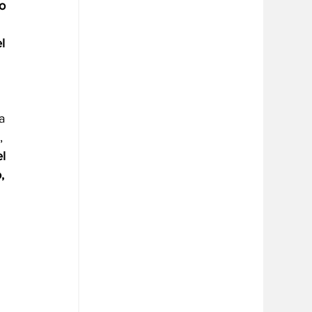
o 
l 
a 
, 
l 
, 
 