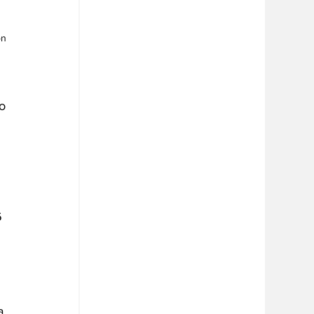
n 
o
6 
 
 
a 