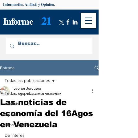
Información, Análisis y Opinión.
21
Informe
Entrada
Todas las publicaciones
Leonor Jorquera
Todas las publicaciones
16 ago 2024
4 min de lectura
Las noticias de
Análisis
economía del 16Agos
Opinión
en Venezuela
Información
De interés