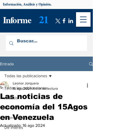
Información, Análisis y Opinión.
21
Informe
Entrada
Todas las publicaciones
Leonor Jorquera
Todas las publicaciones
15 ago 2024
4 min de lectura
Las noticias de
Análisis
economía del 15Agos
Opinión
en Venezuela
Información
Actualizado:
16 ago 2024
De interés