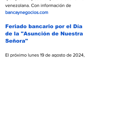
venezolana. Con información de 
bancaynegocios.com
Feriado bancario por el Día 
de la "Asunción de Nuestra 
Señora"
El próximo lunes 19 de agosto de 2024, 
el sector bancario no prestará servicio 
en todo el país 
por ser el Día de la 
"Asunción de Nuestra Señora"
, según el 
calendario establecido por la 
Superintendencia de las Instituciones 
del Sector Bancario (
Sudeban
).
Los clientes de las distintas 
instituciones financieras del país 
no 
podrán realizar operaciones en las 