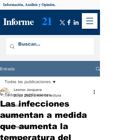
Información, Análisis y Opinión.
21
Informe
Entrada
Todas las publicaciones
Leonor Jorquera
Todas las publicaciones
20 jul 2023
3 min de lectura
Las infecciones
Análisis
aumentan a medida
Opinión
que aumenta la
Información
temperatura del
De interés