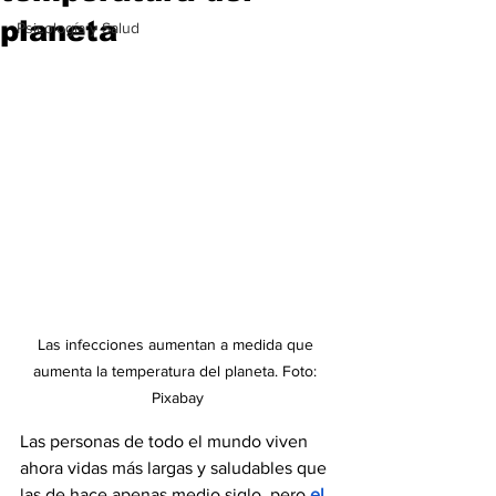
planeta
Psicología y Salud
Las infecciones aumentan a medida que 
aumenta la temperatura del planeta. Foto: 
Pixabay
Las personas de todo el mundo viven 
ahora vidas más largas y saludables que 
las de hace apenas medio siglo, pero 
el 