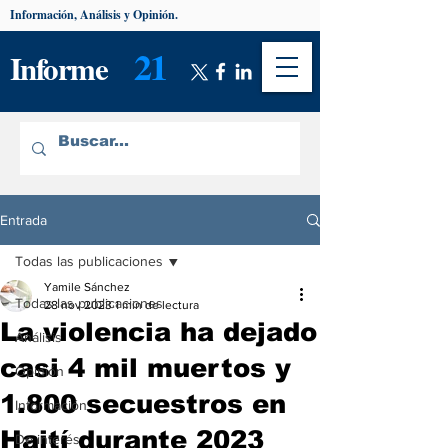
Información, Análisis y Opinión.
21
Informe
Entrada
Todas las publicaciones
Yamile Sánchez
Todas las publicaciones
28 nov 2023
1 min de lectura
La violencia ha dejado
Análisis
casi 4 mil muertos y
Opinión
1.800 secuestros en
Información
Haití durante 2023
De interés