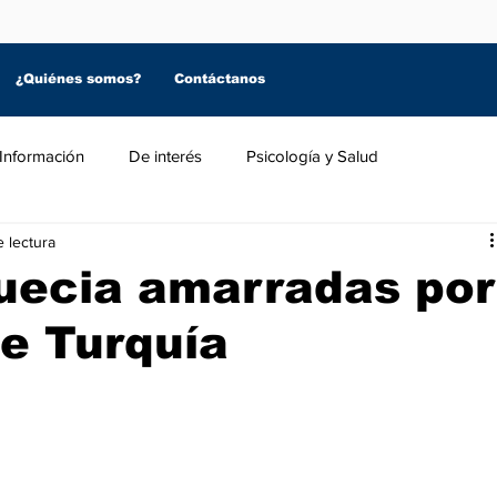
¿Quiénes somos?
Contáctanos
Información
De interés
Psicología y Salud
 lectura
uecia amarradas por
de Turquía