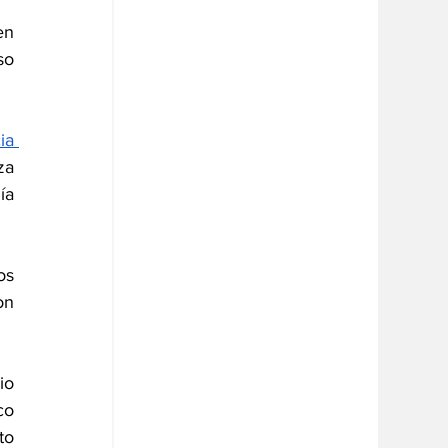
n 
o 
provocó que Finlandia y Suecia 
a 
a 
s 
n 
o 
o 
o 