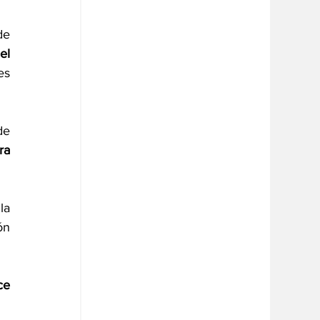
e 
l 
s 
, declaró hoy el ministro de 
a 
a 
n 
e 