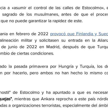
ia a «asumir el control de las calles de Estocolmo», e
ro sagrado de los musulmanes, antes de que el proces
 que no puede garantizar la rapidez de este.
crania en febrero de 2022 
neación militar y solicitasen su entrada en la Alianz
e de junio de 2022 en Madrid, después de que Turquí
ambio de ciertas condiciones.
ado la pasada primavera por Hungría y Turquía, los do
tan por hacerlo, pero ambos no han hecho lo mismo co
"hostil" de Estocolmo y ha apuntado a que es necesari
uejas"
, mientras que Ankara reprocha a este país nórdic
das a organizaciones terroristas, especialmente del ámbit