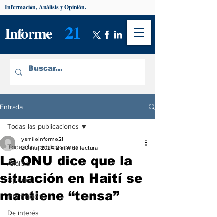
Información, Análisis y Opinión.
21
Informe
Entrada
Todas las publicaciones
yamileinforme21
Todas las publicaciones
20 mar 2024
2 min de lectura
La ONU dice que la
Análisis
situación en Haití se
Opinión
mantiene “tensa”
Información
De interés