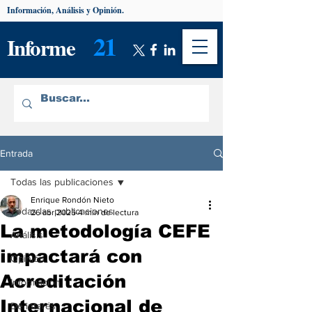
Información, Análisis y Opinión.
21
Informe
Entrada
Todas las publicaciones
Enrique Rondón Nieto
Todas las publicaciones
26 abr 2025
4 min de lectura
La metodología CEFE
Análisis
impactará con
Opinión
Acreditación
Información
Internacional de
De interés