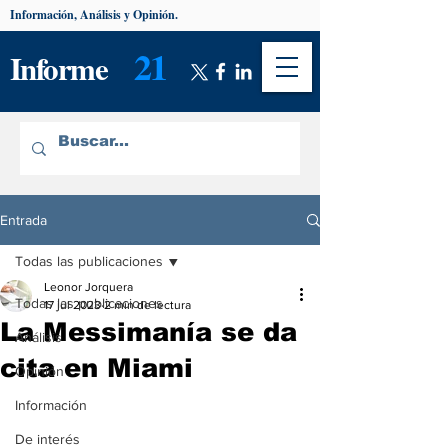
Información, Análisis y Opinión.
21
Informe
Entrada
Todas las publicaciones
Leonor Jorquera
Todas las publicaciones
17 jul 2023
2 min de lectura
La Messimanía se da
Análisis
cita en Miami
Opinión
Información
De interés