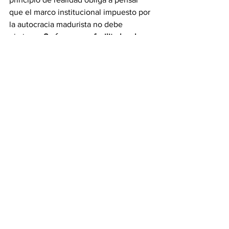
que el marco institucional impuesto por 
la autocracia madurista no debe 
obviarse. 
Sería un error facilitarle a la 
claque gobernante la ruta que 
conduzca a la pendiente seguida por 
Daniel Ortega.
En 2024 es posible derrotar a Maduro 
con un candidato unitario surgido de las 
primarias
. No hay que perderse en 
detalles subalternos.
Trino Márquez
Opinión