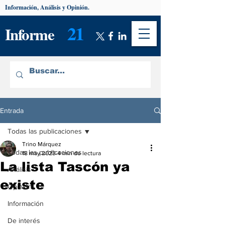
Información, Análisis y Opinión.
21
Informe
Entrada
Todas las publicaciones
Trino Márquez
Todas las publicaciones
18 may 2023
4 min de lectura
La lista Tascón ya
Análisis
existe
Opinión
Información
De interés