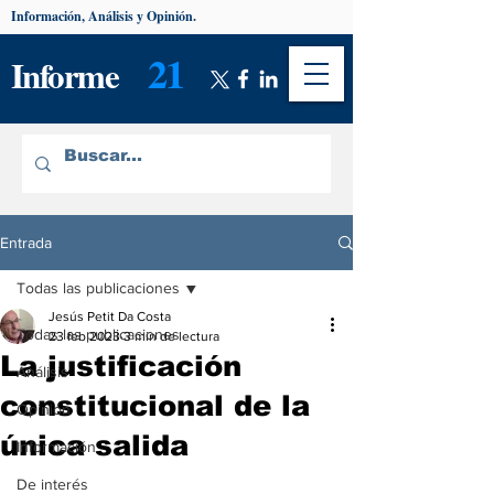
Información, Análisis y Opinión.
21
Informe
Entrada
Todas las publicaciones
Jesús Petit Da Costa
Todas las publicaciones
23 feb 2023
3 min de lectura
La justificación
Análisis
constitucional de la
Opinión
única salida
Información
De interés