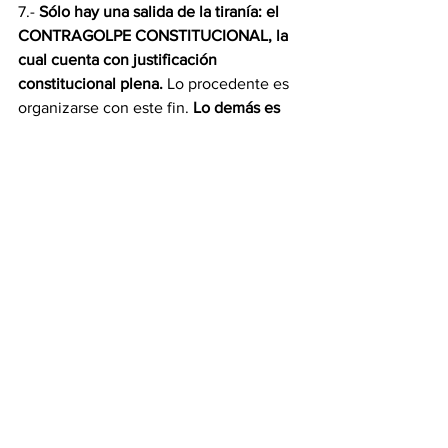
7.- 
Sólo hay una salida de la tiranía: el 
CONTRAGOLPE CONSTITUCIONAL, la 
cual cuenta con justificación 
constitucional plena. 
Lo procedente es 
organizarse con este fin. 
Lo demás es 
cobardía y engaño de colaboracionistas. 
Jesús Petit Da Costa
Opinión
Ver todo
Entradas recientes