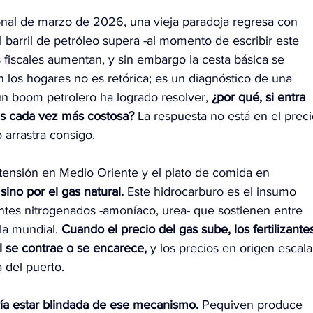
onal de marzo de 2026, una vieja paradoja regresa con 
 barril de petróleo supera -al momento de escribir este 
os fiscales aumentan, y sin embargo la cesta básica se 
 los hogares no es retórica; es un diagnóstico de una 
ún boom petrolero ha logrado resolver, 
¿por qué, si entra 
 es cada vez más costosa? 
La respuesta no está en el preci
 arrastra consigo.
tensión en Medio Oriente y el plato de comida en 
sino por el gas natural.
 Este hidrocarburo es el insumo 
zantes nitrogenados -amoníaco, urea- que sostienen entre 
a mundial. 
Cuando el precio del gas sube, los fertilizante
l se contrae o se encarece,
 y los precios en origen escala
 del puerto.
ía estar blindada de ese mecanismo. 
Pequiven produce 