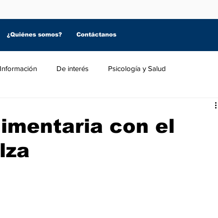
¿Quiénes somos?
Contáctanos
Información
De interés
Psicología y Salud
limentaria con el
lza