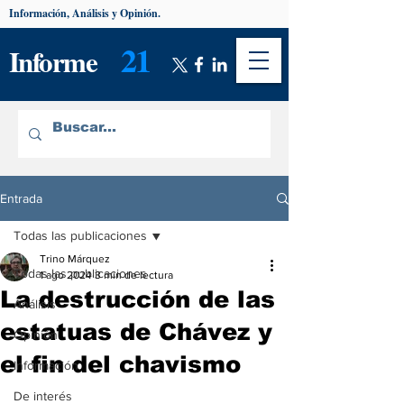
Información, Análisis y Opinión.
21
Informe
Entrada
Todas las publicaciones
Trino Márquez
Todas las publicaciones
1 ago 2024
3 min de lectura
La destrucción de las
Análisis
estatuas de Chávez y
Opinión
el fin del chavismo
Información
De interés