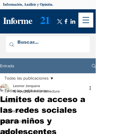
Información, Análisis y Opinión.
21
Informe
Entrada
Todas las publicaciones
Leonor Jorquera
Todas las publicaciones
10 nov 2024
4 min de lectura
Límites de acceso a
Análisis
las redes sociales
Opinión
para niños y
Información
adolescentes
De interés