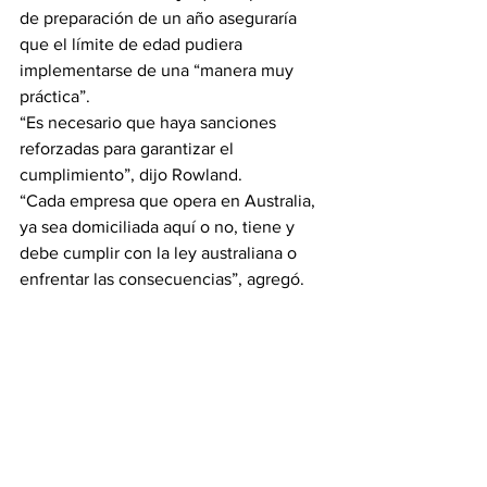
de preparación de un año aseguraría 
que el límite de edad pudiera 
implementarse de una “manera muy 
práctica”.
“Es necesario que haya sanciones 
reforzadas para garantizar el 
cumplimiento”, dijo Rowland.
“Cada empresa que opera en Australia, 
ya sea domiciliada aquí o no, tiene y 
debe cumplir con la ley australiana o 
enfrentar las consecuencias”, agregó.
El principal partido de la oposición ha 
respaldado en principio el límite de 
edad de 16 años.
El legislador opositor Paul Fletcher dijo 
que las plataformas ya tienen la 
tecnología para hacer cumplir esa 