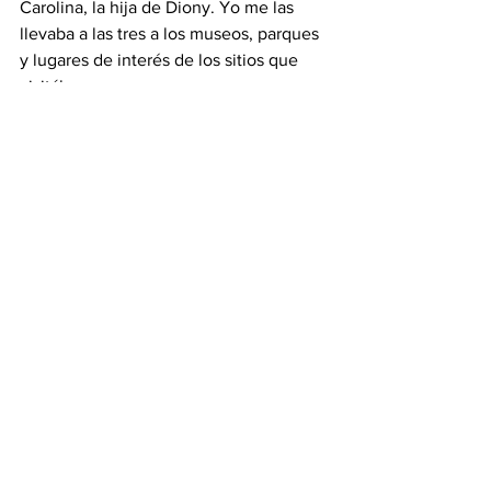
Carolina, la hija de Diony. Yo me las 
llevaba a las tres a los museos, parques 
y lugares de interés de los sitios que 
visitábamos.
-¿Cree que las cosas cambiarán en 
Venezuela?
-Creo que sí, aunque sólo si la gente 
trabaja para lograrlo, no quedándose 
sentada en su casa. Si lo que quieren es 
la ansiada libertad, hay que salir a 
buscarla.
-¿Lo mejor que le ha pasado en la vida?
-Haber nacido en una familia matriarcal, 
donde los estudios eran prioritarios. Mi 
Mamá no permitía que nadie pasara con 