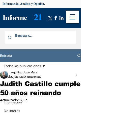
Información, Análisis y Opinión.
21
Informe
Entrada
Todas las publicaciones
Aquilino José Mata
Todas las publicaciones
5 jun
4 min de lectura
Judith Castillo cumple
Análisis
50 años reinando
Opinión
Actualizado:
6 jun
Información
De interés