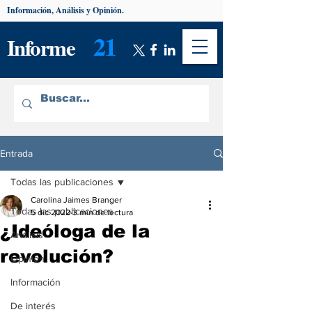
Información, Análisis y Opinión.
21
Informe
Entrada
Todas las publicaciones
Carolina Jaimes Branger
Todas las publicaciones
5 dic 2022
3 min de lectura
¿Ideóloga de la
Análisis
revolución?
Opinión
Información
De interés