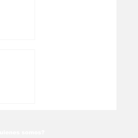
líticas
nezuela
uienes somos?