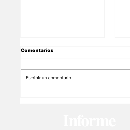
Comentarios
Escribir un comentario...
En libertad plena la
La
jueza María Lourdes
ec
Afiuni
Ve
Informe