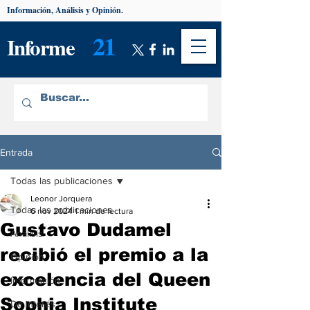
Información, Análisis y Opinión.
21
Informe
Entrada
Todas las publicaciones
Leonor Jorquera
Todas las publicaciones
6 nov 2024
1 min de lectura
Gustavo Dudamel
Análisis
recibió el premio a la
Opinión
excelencia del Queen
Información
Sophia Institute
De interés