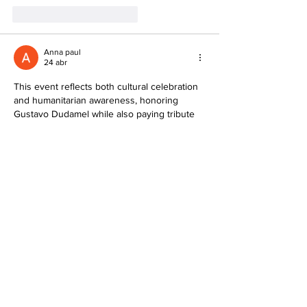
Me gusta
Reaccionar
Anna paul
24 abr
This event reflects both cultural celebration 
and humanitarian awareness, honoring 
Gustavo Dudamel while also paying tribute 
to flood victims in Valencia through 
moments of silence and charitable support 
initiatives.
crossy road
Editado
Me gusta
Reaccionar
susanwang298
26 ene
mr flip
 is a physics-based 3D arcade game 
where you control Mr. Flip, a rag doll 