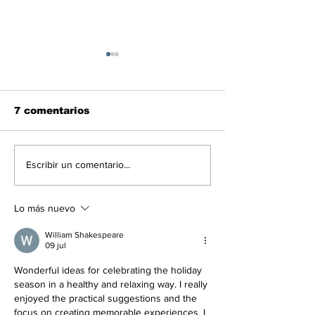
7 comentarios
Venezolanos por el
Laboratorio T
Escribir un comentario...
Mundo: Gustavo
Anna Julia R
Dudamel vibró en el
estrena obra
Palau de la Música
Gustavo Ott "
Lo más nuevo
en Barcelona
2 segundos a
crimen"
William Shakespeare
09 jul
Wonderful ideas for celebrating the holiday 
season in a healthy and relaxing way. I really 
enjoyed the practical suggestions and the 
focus on creating memorable experiences. I 