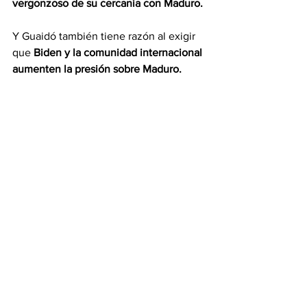
vergonzoso de su cercanía con Maduro. 
Y Guaidó también tiene razón al exigir 
que 
Biden y la comunidad internacional 
aumenten la presión sobre Maduro. 
A diferencia del expresidente Trump, a 
quien no le importaba mucho la 
democracia en Estados Unidos ni en el 
extranjero, Biden prometió que la 
defensa de la democracia sería un pilar 
de su política exterior. 
Venezuela es 
una gran oportunidad para que Biden lo 
demuestre.
Andrés Oppenheimer
 /  
elnuevoherald.com
Opinión