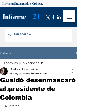
Información, Análisis y Opinión.
21
Informe
Entrada
Todas las publicaciones
Andrés Oppenheimer
Todas las publicaciones
3 may 2023
3 min de lectura
Guaidó desenmascaró
Análisis
al presidente de
Opinión
Colombia
Información
De interés