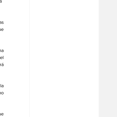
a 
s 
e 
a 
l 
á 
a 
o 
e 