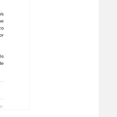
s 
e 
o 
r 
s 
e 