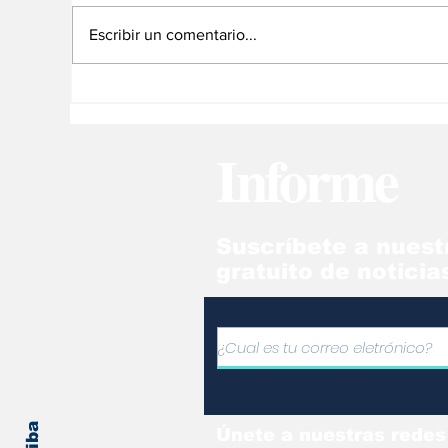
Escribir un comentario...
Milei otorga refugio a
Es
familia del exmilitar
"d
venezolano Ronald
em
Informe
Ojeda
Ar
co
Suscríbete a nuest
gratuito de noticia
Únete a nuestras redes