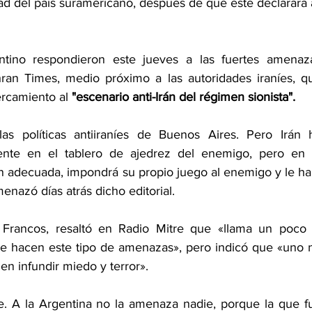
ad del país suramericano, después de que este declarara 
ntino respondieron este jueves a las fuertes amenaza
hran Times, medio próximo a las autoridades iraníes, qu
ercamiento al
 "escenario anti-Irán del régimen sionista".
as políticas antiiraníes de Buenos Aires. Pero Irán h
nte en el tablero de ajedrez del enemigo, pero en e
 adecuada, impondrá su propio juego al enemigo y le har
enazó días atrás dicho editorial.
mo Francos, resaltó en Radio Mitre que «llama un poco l
se hacen este tipo de amenazas», pero indicó que «uno n
n infundir miedo y terror».
 A la Argentina no la amenaza nadie, porque la que fu