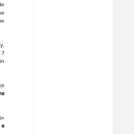
e 
e 
e 
, 
7 
n 
s 
a 
» 
a 