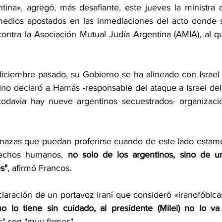
ina», agregó, más desafiante, este jueves la ministra d
s medios apostados en las inmediaciones del acto donde s
ontra la Asociación Mutual Judía Argentina (AMIA), al qu
iciembre pasado, su Gobierno se ha alineado con Israel y
ino declaró a Hamás -responsable del ataque a Israel del 
odavía hay nueve argentinos secuestrados- organizació
nazas que puedan proferirse cuando de este lado estamo
rechos humanos, 
no solo de los argentinos, sino de un
s"
, afirmó Francos.
laración de un portavoz iraní que consideró «iranofóbicas
o lo tiene sin cuidado, al presidente (Milei) no lo va 
s" son "muy firmes".