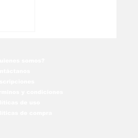
oral de
ada en el
uienes somos?
ntáctanos
scripciones
rminos y condiciones
líticas de uso
lítica
s de compra