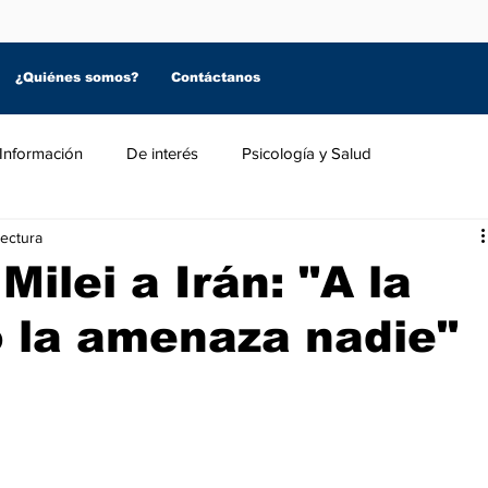
¿Quiénes somos?
Contáctanos
Información
De interés
Psicología y Salud
lectura
ilei a Irán: "A la
o la amenaza nadie"