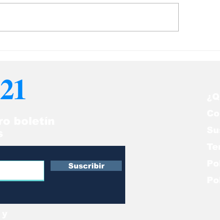
paña retira
La reforma lab
efinitivamente" a su
Milei fue aprob
bajadora en
Congreso
21
gentina por la crisis
n Milei
¿Q
Co
ro boletín
Su
s
Te
Po
Suscribir
Po
 y