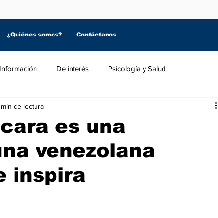
¿Quiénes somos?
Contáctanos
Información
De interés
Psicología y Salud
 min de lectura
ncara es una
una venezolana
 inspira