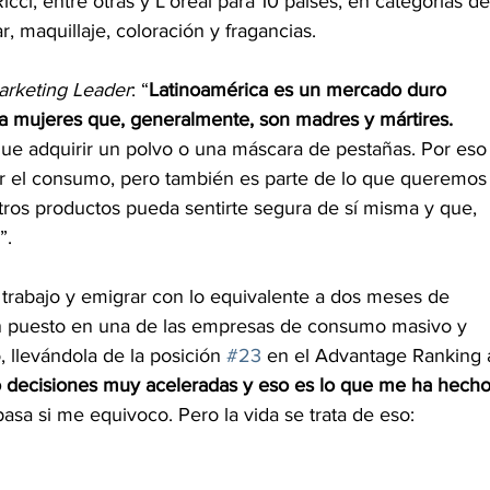
cci, entre otras y L’oréal para 10 países, en categorías de
r, maquillaje, coloración y fragancias.
arketing Leader
: “
Latinoamérica es un mercado duro 
 a mujeres que, generalmente, son madres y mártires.
que adquirir un polvo o una máscara de pestañas. Por eso
r el consumo, pero también es parte de lo que queremos
tros productos pueda sentirte segura de sí misma y que, 
”.
 trabajo y emigrar con lo equivalente a dos meses de
 puesto en una de las empresas de consumo masivo y
 llevándola de la posición 
#23
 en el Advantage Ranking 
decisiones muy aceleradas y eso es lo que me ha hech
a si me equivoco. Pero la vida se trata de eso: 