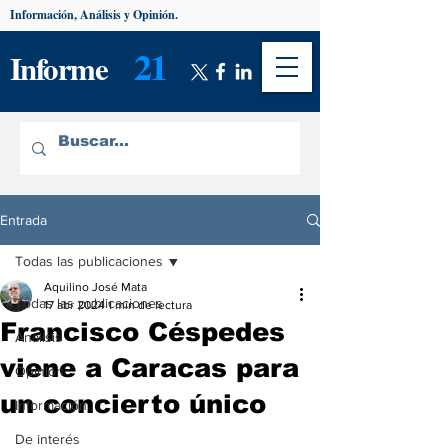
Información, Análisis y Opinión.
21
Informe
Entrada
Todas las publicaciones
Aquilino José Mata
Todas las publicaciones
17 abr 2024
1 min de lectura
Francisco Céspedes
Análisis
viene a Caracas para
Opinión
un concierto único
Información
De interés