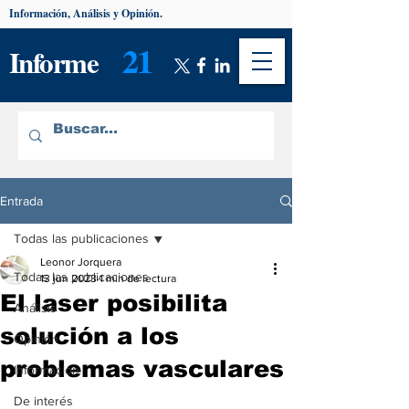
Información, Análisis y Opinión.
21
Informe
Entrada
Todas las publicaciones
Leonor Jorquera
Todas las publicaciones
13 jun 2023
1 min de lectura
El laser posibilita
Análisis
solución a los
Opinión
problemas vasculares
Información
De interés