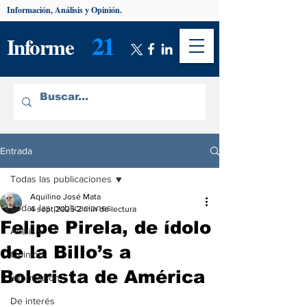
Información, Análisis y Opinión.
21
Informe
Entrada
Todas las publicaciones
Aquilino José Mata
Todas las publicaciones
4 sept 2025
2 min de lectura
Felipe Pirela, de ídolo
Análisis
de la Billo’s a
Opinión
Bolerista de América
Información
De interés