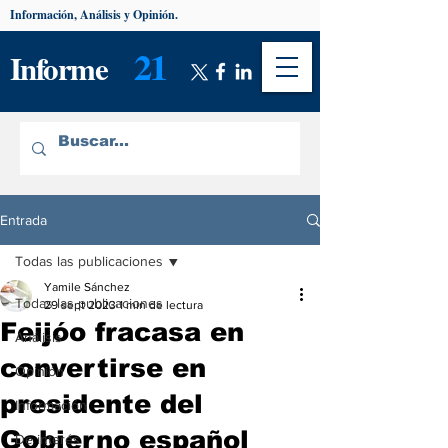
Información, Análisis y Opinión.
21
Informe
Entrada
Todas las publicaciones
Yamile Sánchez
Todas las publicaciones
29 sept 2023
1 min de lectura
Feijóo fracasa en
Análisis
convertirse en
Opinión
presidente del
Información
Gobierno español
De interés