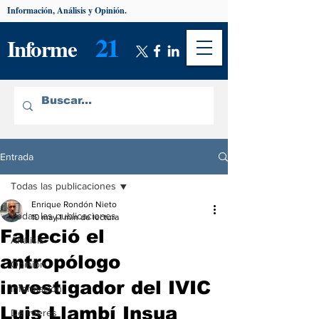
Información, Análisis y Opinión.
21
Informe
Entrada
Todas las publicaciones
Enrique Rondón Nieto
Todas las publicaciones
10 may
1 min de lectura
Falleció el
Análisis
antropólogo
Opinión
investigador del IVIC
Información
Luis Llambí Insua
De interés