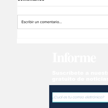
Escribir un comentario...
Vacaciones: una
No
oportunidad para
di
ejercitar la mente de
ca
Informe
los niños
Suscríbete a nuest
gratuito de noticia