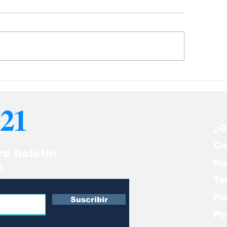
 somos un
El retiro de la 
agnónstico, somos un
Penal Internaci
mino
crimen de lesa
21
humanidad
¿Q
Co
ro boletín
Su
s
Te
Po
Suscribir
Po