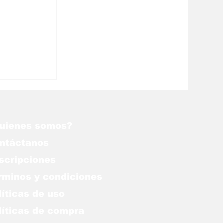
Corte
onal:
uienes somos?
ntáctanos
scripciones
rminos y condiciones
líticas de uso
lítica
s de compra