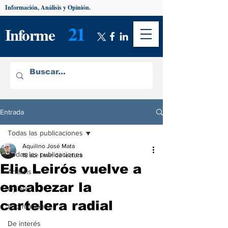
Información, Análisis y Opinión.
21
Informe
Entrada
Todas las publicaciones
Aquilino José Mata
Todas las publicaciones
18 abr
1 min de lectura
Elio Leirós vuelve a
Análisis
encabezar la
Opinión
cartelera radial
Información
De interés