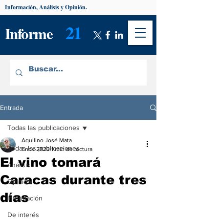
Información, Análisis y Opinión.
21
Informe
Entrada
Todas las publicaciones
Aquilino José Mata
Todas las publicaciones
1 nov 2023
1 min de lectura
El vino tomará
Análisis
Caracas durante tres
Opinión
días
Información
De interés