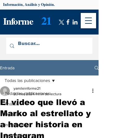
Información, Análisis y Opinión.
21
Informe
Entrada
Todas las publicaciones
yamileinforme21
Todas las publicaciones
20 mar 2024
1 min de lectura
El video que llevó a
Análisis
Marko al estrellato y
Opinión
a hacer historia en
Información
Instagram
De interés