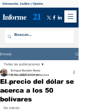
Información, Análisis y Opinión.
21
Informe
Entrada
Todas las publicaciones
Enrique Rondón Nieto
Todas las publicaciones
10 nov 2024
3 min de lectura
El precio del dólar se
Análisis
acerca a los 50
Opinión
bolívares
Información
De interés