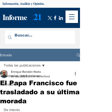
Información, Análisis y Opinión.
21
Informe
Entrada
Todas las publicaciones
Enrique Rondón Nieto
Todas las publicaciones
26 abr 2025
2 min de lectura
El Papa Francisco fue
Análisis
trasladado a su última
Opinión
morada
Información
De interés