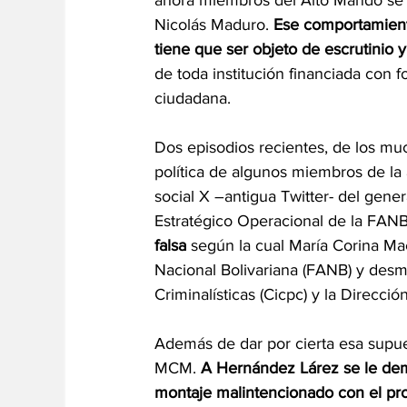
ahora miembros del Alto Mando se p
Nicolás Maduro.
 Ese comportamiento
tiene que ser objeto de escrutinio y 
de toda institución financiada con 
ciudadana.
Dos episodios recientes, de los muc
política de algunos miembros de la a
social X –antigua Twitter- del ge
Estratégico Operacional de la FANB
falsa 
según la cual María Corina Ma
Nacional Bolivariana (FANB) y desma
Criminalísticas (Cicpc) y la Direcció
Además de dar por cierta esa supu
MCM.
 A Hernández Lárez se le dem
montaje malintencionado con el propó