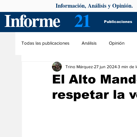
Información, Análisis y Opinión.
Informe
21
Publicaciones
Todas las publicaciones
Análisis
Opinión
Trino Márquez
27 jun 2024
3 min de l
El Alto Mand
respetar la 