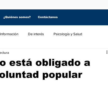
¿Quiénes somos?
Contáctanos
Información
De interés
Psicología y Salud
ectura
o está obligado a
voluntad popular