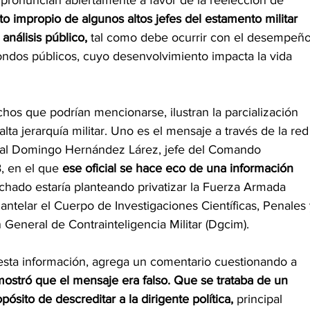
ronuncian abiertamente a favor de la reelección de 
 impropio de algunos altos jefes del estamento militar
análisis público,
 tal como debe ocurrir con el desempeño
fondos públicos, cuyo desenvolvimiento impacta la vida 
hos que podrían mencionarse, ilustran la parcialización 
lta jerarquía militar. Uno es el mensaje a través de la red
neral Domingo Hernández Lárez, jefe del Comando
, en el que 
ese oficial se hace eco de una información 
chado estaría planteando privatizar la Fuerza Armada 
ntelar el Cuerpo de Investigaciones Científicas, Penales 
n General de Contrainteligencia Militar (Dgcim).
esta información, agrega un comentario cuestionando a 
ostró que el mensaje era falso. Que se trataba de un 
sito de descreditar a la dirigente política,
 principal