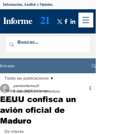
Información, Análisis y Opinión.
21
Informe
Entrada
Todas las publicaciones
yamileinforme21
Todas las publicaciones
2 sept 2024
3 min de lectura
EEUU confisca un
Análisis
avión oficial de
Opinión
Maduro
Información
De interés