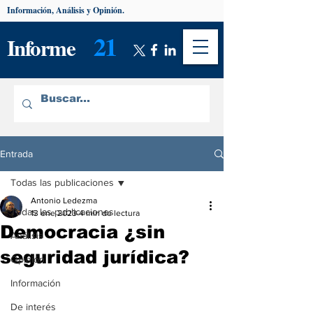
Información, Análisis y Opinión.
21
Informe
Entrada
Todas las publicaciones
Antonio Ledezma
Todas las publicaciones
13 ene 2023
4 min de lectura
Democracia ¿sin
Análisis
seguridad jurídica?
Opinión
Información
De interés