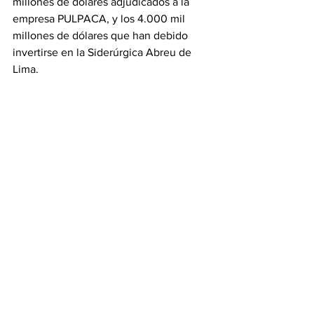
millones de dólares adjudicados a la 
empresa PULPACA, y los 4.000 mil 
millones de dólares que han debido 
invertirse en la Siderúrgica Abreu de 
Lima. 
Pudiera seguir enumerando casos que 
revelan la manera cómo se han robado 
los recursos con el amparo de una 
dictadura 
que usa a su fiscal para dictar 
“orden de captura” a las tres diputadas 
que conforman la nueva directiva de la 
Asamblea Nacional del país, pero 
prefiero cerrar este escrito destacando 
esa aberración y mascarada que pone 
de manifiesto cómo se pierden los 
valores y se desdibujaban los más 
nobles principios que deben 
observarse, siempre, en un verdadero 