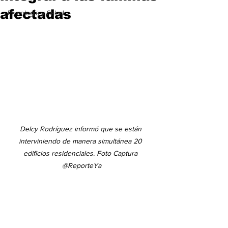
afectadas
Psicología y Salud
Delcy Rodríguez informó que se están 
interviniendo de manera simultánea 20 
edificios residenciales. Foto Captura 
@ReporteYa