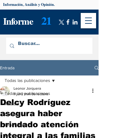
Información, Análisis y Opinión.
21
Informe
Entrada
Todas las publicaciones
Leonor Jorquera
Todas las publicaciones
7 jul
2 min de lectura
Delcy Rodríguez
Análisis
asegura haber
Opinión
brindado atención
Información
integral a las familias
De interés