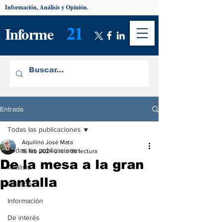
Información, Análisis y Opinión.
21
Informe
Entrada
Todas las publicaciones
Aquilino José Mata
Todas las publicaciones
16 feb 2024
3 min de lectura
De la mesa a la gran
Análisis
pantalla
Opinión
Información
De interés