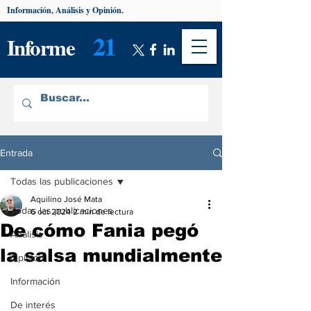
Información, Análisis y Opinión.
21
Informe
Entrada
Todas las publicaciones
Aquilino José Mata
Todas las publicaciones
6 oct 2024
2 min de lectura
De cómo Fania pegó
Análisis
la salsa mundialmente
Opinión
Información
De interés