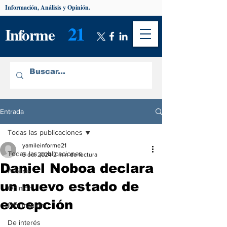
Información, Análisis y Opinión.
21
Informe
Entrada
Todas las publicaciones
yamileinforme21
Todas las publicaciones
3 oct 2024
2 min de lectura
Daniel Noboa declara
Análisis
un nuevo estado de
Opinión
excepción
Información
De interés