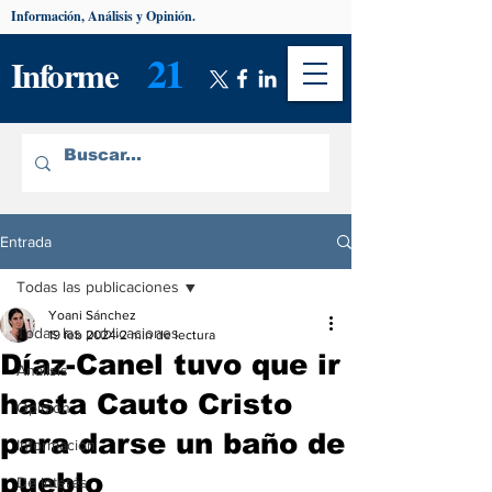
Información, Análisis y Opinión.
21
Informe
Entrada
Todas las publicaciones
Yoani Sánchez
Todas las publicaciones
19 feb 2024
2 min de lectura
Díaz-Canel tuvo que ir
Análisis
hasta Cauto Cristo
Opinión
para darse un baño de
Información
pueblo
De interés