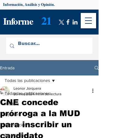
Información, Análisis y Opinión.
21
Informe
Entrada
Todas las publicaciones
Leonor Jorquera
Todas las publicaciones
26 mar 2024
1 min de lectura
CNE concede
Análisis
prórroga a la MUD
Opinión
para inscribir un
Información
candidato
De interés