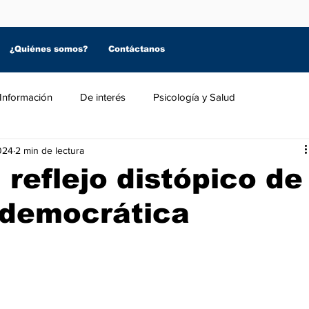
¿Quiénes somos?
Contáctanos
Información
De interés
Psicología y Salud
024
2 min de lectura
 reflejo distópico de
d democrática