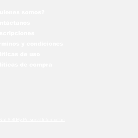
uienes somos?
ntáctanos
scripciones
rminos y condiciones
líticas de uso
lítica
s de compra
Not Sell My Personal Information