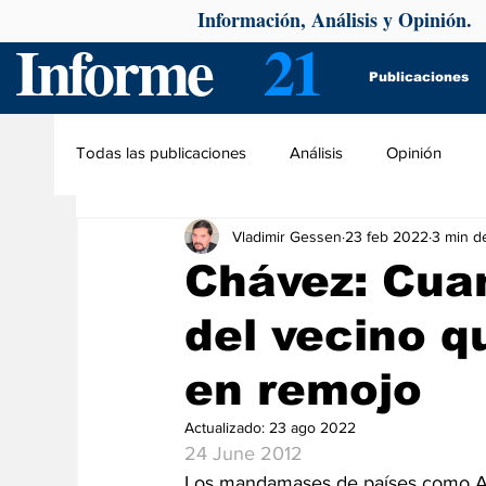
Información, Análisis y Opinión.
Informe
21
Publicaciones
Todas las publicaciones
Análisis
Opinión
Vladimir Gessen
23 feb 2022
3 min de
Chávez: Cua
del vecino q
en remojo
Actualizado:
23 ago 2022
24 June 2012
Los mandamases de países como Arge