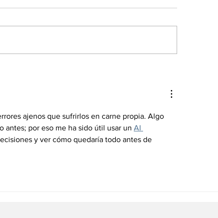
 retiro de la Corte
“Los iraníes n
nal Internacional:
chavistas y me
imen de lesa
rodriguistas ¡Q
manidad
nos proteja!”
rrores ajenos que sufrirlos en carne propia. Algo 
rlo antes; por eso me ha sido útil usar un 
AI 
decisiones y ver cómo quedaría todo antes de 