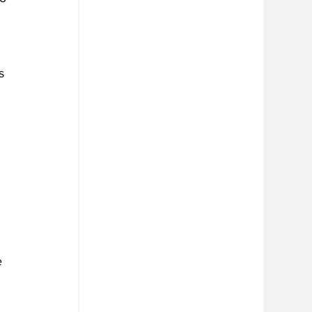
s 
e 
 