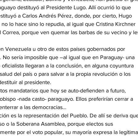
guayo destituyó al Presidente Lugo. Allí ocurrió lo que 
tituyó a Carlos Andrés Pérez, donde, por cierto, Hugo 
o lo hace sino lo repudia, al igual que Cristina Kirchner 
 Correa, porque ven quemar las barbas de su vecino y le
en Venezuela u otro de estos países gobernados por 
. No sería imposible que –al igual que en Paraguay- una 
oficialista llegaran a la conclusión, en alguna coyuntura 
 salud del país o para salvar a la propia revolución o los 
estituir al presidente.
tos mandatarios que hoy se auto-defienden a futuro, 
bispo -nada casto- paraguayo. Ellos preferirían cerrar a 
enterrar a las democracias…
ón es la representación del Pueblo. De allí se deriva qu
o o la Soberana Asamblea, porque electos sus 
amente por el voto popular, su mayoría expresa la legítima