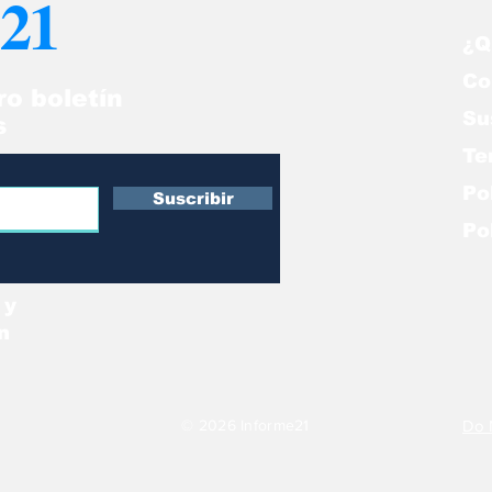
21
¿Q
Co
ro boletín
Su
s
Te
Po
Suscribir
Po
 y
n
© 2026 Informe21
Do 