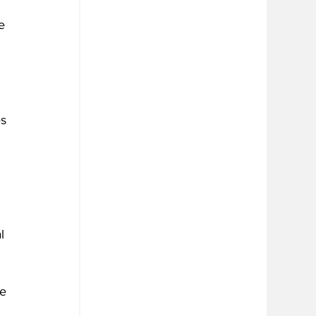
e 
s 
 
 
l 
e 
 