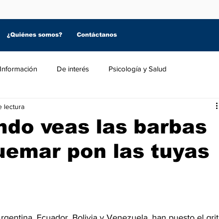
¿Quiénes somos?
Contáctanos
Información
De interés
Psicología y Salud
 lectura
ndo veas las barbas
uemar pon las tuyas
ntina, Ecuador, Bolivia y Venezuela, han puesto el grit