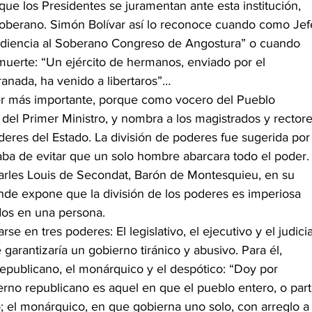
que los Presidentes se juramentan ante esta institución, 
Soberano. Simón Bolívar así lo reconoce cuando como Jef
ediencia al Soberano Congreso de Angostura” o cuando 
muerte: “Un ejército de hermanos, enviado por el 
nada, ha venido a libertaros”…
r más importante, porque como vocero del Pueblo 
 del Primer Ministro, y nombra a los magistrados y rectore
oderes del Estado. La división de poderes fue sugerida por
ba de evitar que un solo hombre abarcara todo el poder.
harles Louis de Secondat, Barón de Montesquieu, en su 
onde expone que la división de los poderes es imperiosa 
dos en una persona.
se en tres poderes: El legislativo, el ejecutivo y el judicia
garantizaría un gobierno tiránico y abusivo. Para él, 
 republicano, el monárquico y el despótico: “Doy por 
ierno republicano es aquel en que el pueblo entero, o part
; el monárquico, en que gobierna uno solo, con arreglo a