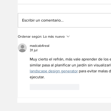
Escribir un comentario...
No somos un
El
Ordenar según:
Lo más nuevo
diagnónstico, somos un
Pe
camino
cr
madcab4real
hu
31 jul
Muy cierto el refrán, más vale aprender de los e
similar pasa al planificar un jardín sin visualiza
landscape design generator
 para evitar malas 
ejecutar.
Me gusta
Reaccionar