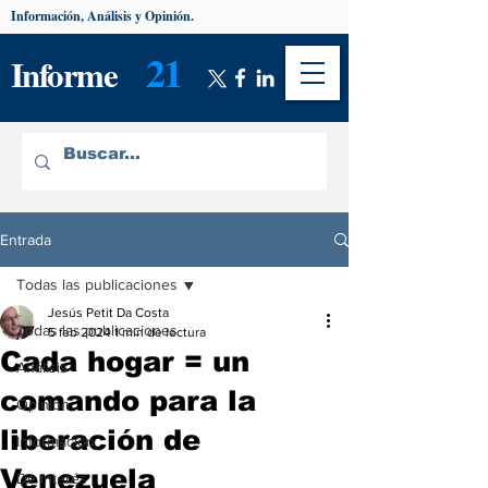
Información, Análisis y Opinión.
21
Informe
Entrada
Todas las publicaciones
Jesús Petit Da Costa
Todas las publicaciones
5 feb 2024
1 min de lectura
Cada hogar = un
Análisis
comando para la
Opinión
liberación de
Información
Venezuela
De interés